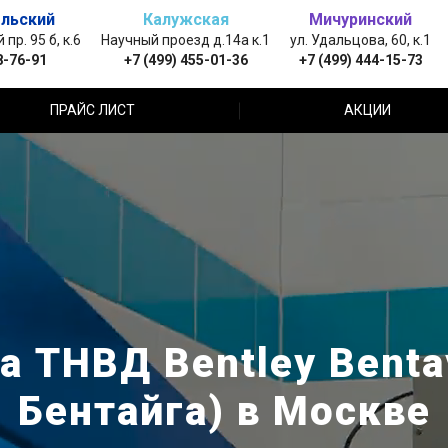
льский
Калужская
Мичуринский
пр. 95 б, к.6
Научный проезд д.14а к.1
ул. Удальцова, 60, к.1
8-76-91
+7 (499) 455-01-36
+7 (499) 444-15-73
ПРАЙС ЛИСТ
АКЦИИ
а ТНВД Bentley Benta
Бентайга) в Москве