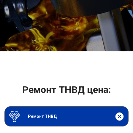
2500 руб
ться
Записаться
Ремонт ТНВД цена:
Ремонт ТНВД