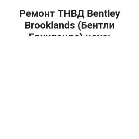
Ремонт ТНВД Bentley
Brooklands (Бентли
Брукландс) цена:
Ремонт ТНВД
От 5900
₽
Замена ТНВД
От 9900
₽
Ремонт ТНВД дизельных двигателей
От 7900
₽
Ремонт бензиновых ТНВД
От 2000
₽
Диагностика ТНВД
От 3000
₽
Регулировка ТНВД