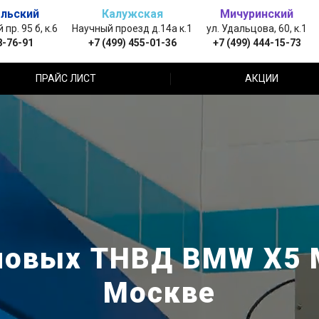
льский
Калужская
Мичуринский
пр. 95 б, к.6
Научный проезд д.14а к.1
ул. Удальцова, 60, к.1
8-76-91
+7 (499) 455-01-36
+7 (499) 444-15-73
ПРАЙС ЛИСТ
АКЦИИ
новых ТНВД BMW X5 M
Москве