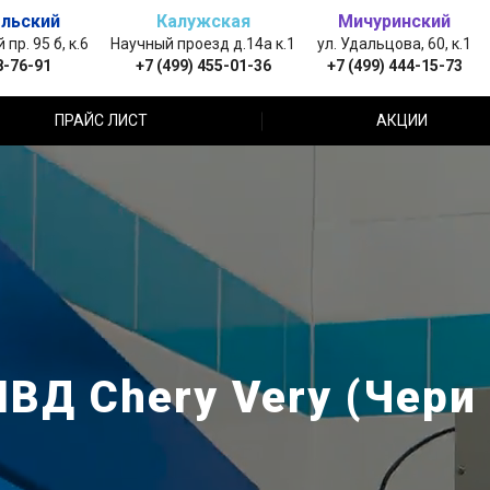
льский
Калужская
Мичуринский
пр. 95 б, к.6
Научный проезд д.14а к.1
ул. Удальцова, 60, к.1
8-76-91
+7 (499) 455-01-36
+7 (499) 444-15-73
ПРАЙС ЛИСТ
АКЦИИ
ВД Chery Very (Чери