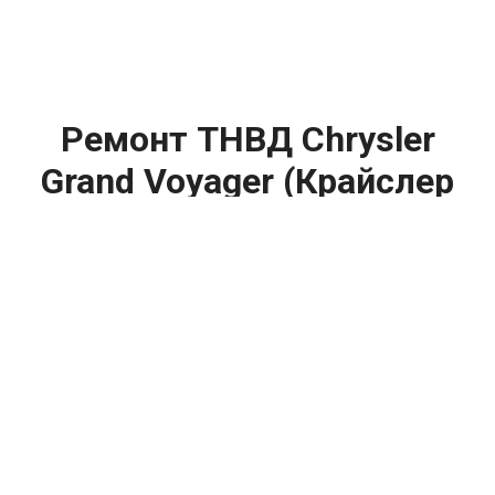
Ремонт ТНВД Chrysler
Grand Voyager (Крайслер
Гранд Вояджер) цена:
Ремонт ТНВД
От 5900
₽
Замена ТНВД
От 9900
₽
Ремонт ТНВД дизельных двигателей
От 7900
₽
Ремонт бензиновых ТНВД