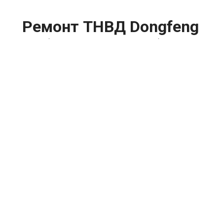
Ремонт ТНВД Dongfeng
580 (Донг Фенг 580) цена:
Ремонт ТНВД
От 5900
₽
Замена ТНВД
От 9900
₽
Ремонт ТНВД дизельных двигателей
От 7900
₽
Ремонт бензиновых ТНВД
От 2000
₽
Диагностика ТНВД
От 3000
₽
Регулировка ТНВД