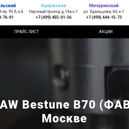
льский
Калужская
Мичуринский
пр. 95 б, к.6
Научный проезд д.14а к.1
ул. Удальцова, 60, к.1
8-76-91
+7 (499) 455-01-36
+7 (499) 444-15-73
ПРАЙС ЛИСТ
АКЦИИ
AW Bestune B70 (ФАВ
Москве