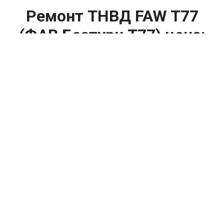
Ремонт ТНВД FAW T77
(ФАВ Бестурн Т77) цена:
Ремонт ТНВД
От 5900
₽
Замена ТНВД
От 9900
₽
Ремонт ТНВД дизельных двигателей
От 7900
₽
Ремонт бензиновых ТНВД
От 2000
₽
Диагностика ТНВД
От 3000
₽
Регулировка ТНВД
Капитальный ремонт двигателя