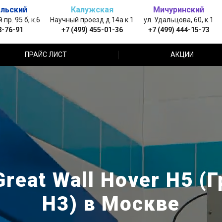
льский
Калужская
Мичуринский
пр. 95 б, к.6
Научный проезд д.14а к.1
ул. Удальцова, 60, к.1
8-76-91
+7 (499) 455-01-36
+7 (499) 444-15-73
ПРАЙС ЛИСТ
АКЦИИ
eat Wall Hover H5 (
H3) в Москве