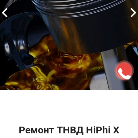
2500 руб
ться
Записаться
Ремонт ТНВД HiPhi X