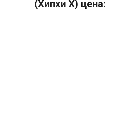
(Хипхи X) цена:
Ремонт ТНВД
От 5900
₽
Замена ТНВД
От 9900
₽
Ремонт ТНВД дизельных двигателей
От 7900
₽
Ремонт бензиновых ТНВД
От 2000
₽
Диагностика ТНВД
От 3000
₽
Регулировка ТНВД
Капитальный ремонт двигателя