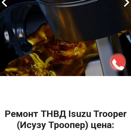
2500 руб
ться
Записаться
Ремонт ТНВД Isuzu Trooper
(Исузу Троопер) цена: