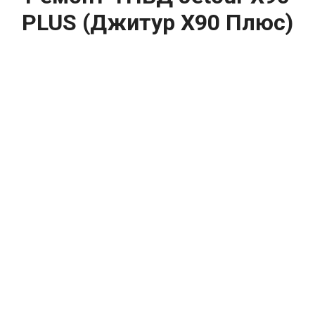
PLUS (Джитур Х90 Плюс)
цена:
Ремонт ТНВД
От 5900
₽
Замена ТНВД
От 9900
₽
Ремонт ТНВД дизельных двигателей
От 7900
₽
Ремонт бензиновых ТНВД
От 2000
₽
Диагностика ТНВД
От 3000
₽
Регулировка ТНВД
Капитальный ремонт двигателя