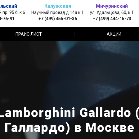
льский
Калужская
Мичуринский
пр. 95 б, к.6
Научный проезд д.14а к.1
ул. Удальцова, 60, к.1
8-76-91
+7 (499) 455-01-36
+7 (499) 444-15-73
ПРАЙС ЛИСТ
АКЦИИ
amborghini Gallard
Галлардо) в Москве