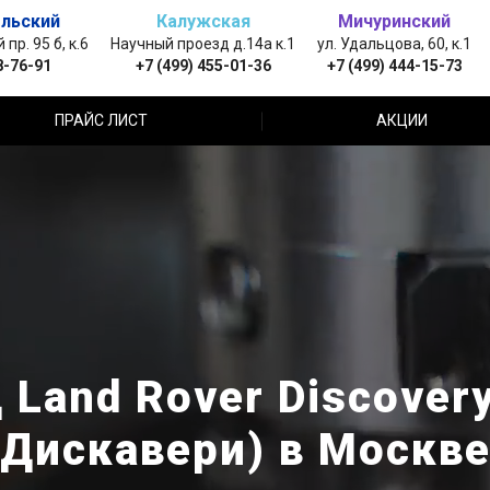
льский
Калужская
Мичуринский
пр. 95 б, к.6
Научный проезд д.14а к.1
ул. Удальцова, 60, к.1
8-76-91
+7 (499) 455-01-36
+7 (499) 444-15-73
ПРАЙС ЛИСТ
АКЦИИ
Land Rover Discover
Дискавери) в Москв