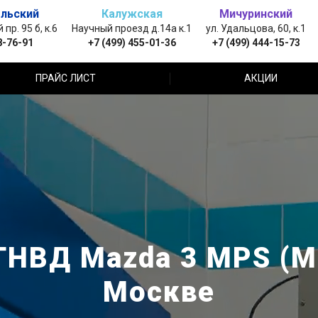
льский
Калужская
Мичуринский
пр. 95 б, к.6
Научный проезд д.14а к.1
ул. Удальцова, 60, к.1
8-76-91
+7 (499) 455-01-36
+7 (499) 444-15-73
ПРАЙС ЛИСТ
АКЦИИ
ТНВД Mazda 3 MPS (М
Москве