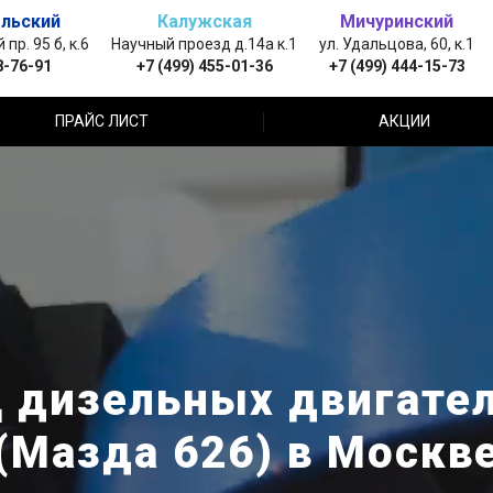
льский
Калужская
Мичуринский
пр. 95 б, к.6
Научный проезд д.14а к.1
ул. Удальцова, 60, к.1
8-76-91
+7 (499) 455-01-36
+7 (499) 444-15-73
ПРАЙС ЛИСТ
АКЦИИ
 дизельных двигател
(Мазда 626) в Москв