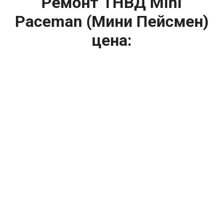
Ремонт ТНВД Mini
Paceman (Мини Пейсмен)
цена:
Ремонт ТНВД
От 5900
₽
Замена ТНВД
От 9900
₽
Ремонт ТНВД дизельных двигателей
От 7900
₽
Ремонт бензиновых ТНВД
От 2000
₽
Диагностика ТНВД
От 3000
₽
Регулировка ТНВД