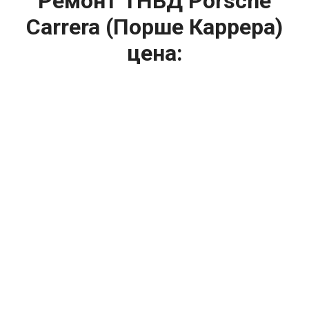
Ремонт ТНВД Porsche
Carrera (Порше Каррера)
цена:
Ремонт ТНВД
От 5900
₽
Замена ТНВД
От 9900
₽
Ремонт ТНВД дизельных двигателей
От 7900
₽
Ремонт бензиновых ТНВД
От 2000
₽
Диагностика ТНВД
От 3000
₽
Регулировка ТНВД
Капитальный ремонт двигателя