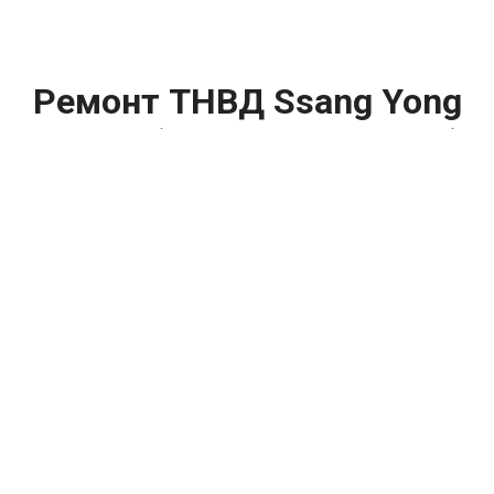
Ремонт ТНВД Ssang Yong
Rexton (Санг Енг Рекстон)
цена:
Ремонт ТНВД
От 5900
₽
Замена ТНВД
От 9900
₽
Ремонт ТНВД дизельных двигателей
От 7900
₽
Ремонт бензиновых ТНВД
От 2000
₽
Диагностика ТНВД