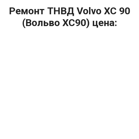
Ремонт ТНВД Volvo XC 90
(Вольво ХС90) цена:
Ремонт ТНВД
От 5900
₽
Замена ТНВД
От 9900
₽
Ремонт ТНВД дизельных двигателей
От 7900
₽
Ремонт бензиновых ТНВД
От 2000
₽
Диагностика ТНВД
От 3000
₽
Регулировка ТНВД
Капитальный ремонт двигателя