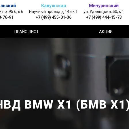
льский
Калужская
Мичуринский
пр. 95 б, к.6
Научный проезд д.14а к.1
ул. Удальцова, 60, к.1
8-76-91
+7 (499) 455-01-36
+7 (499) 444-15-73
ПРАЙС ЛИСТ
АКЦИИ
НВД BMW X1 (БМВ Х1)