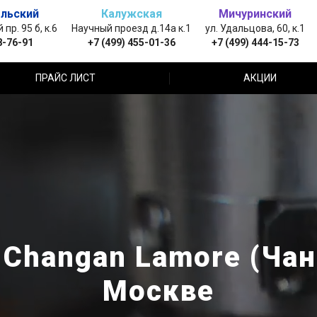
льский
Калужская
Мичуринский
пр. 95 б, к.6
Научный проезд д.14а к.1
ул. Удальцова, 60, к.1
8-76-91
+7 (499) 455-01-36
+7 (499) 444-15-73
ПРАЙС ЛИСТ
АКЦИИ
Changan Lamore (Чан
Москве