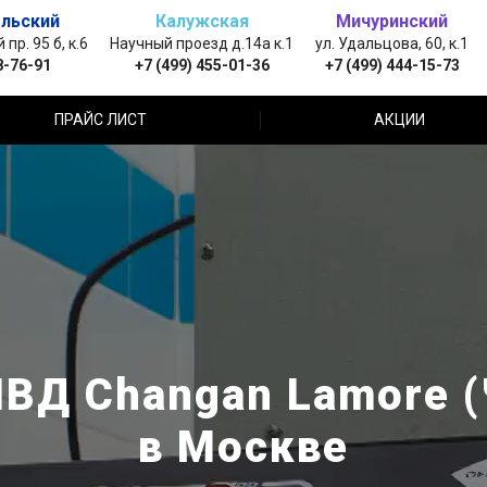
льский
Калужская
Мичуринский
пр. 95 б, к.6
Научный проезд д.14а к.1
ул. Удальцова, 60, к.1
8-76-91
+7 (499) 455-01-36
+7 (499) 444-15-73
ПРАЙС ЛИСТ
АКЦИИ
НВД Changan Lamore (
в Москве