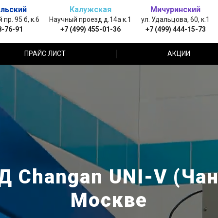
льский
Калужская
Мичуринский
пр. 95 б, к.6
Научный проезд д.14а к.1
ул. Удальцова, 60, к.1
8-76-91
+7 (499) 455-01-36
+7 (499) 444-15-73
ПРАЙС ЛИСТ
АКЦИИ
 Changan UNI-V (Чан
Москве