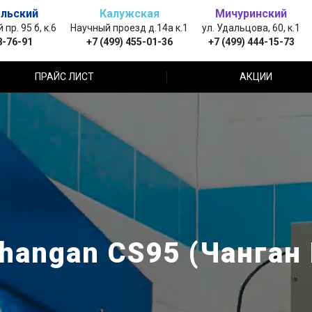
льский
Калужская
Мичуринский
пр. 95 б, к.6
Научный проезд д.14а к.1
ул. Удальцова, 60, к.1
8-76-91
+7 (499) 455-01-36
+7 (499) 444-15-73
ПРАЙС ЛИСТ
АКЦИИ
angan CS95 (Чанган