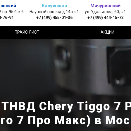
льский
Калужская
Мичуринский
пр. 95 б, к.6
Научный проезд д.14а к.1
ул. Удальцова, 60, к.1
8-76-91
+7 (499) 455-01-36
+7 (499) 444-15-73
ПРАЙС ЛИСТ
АКЦИИ
ТНВД Chery Tiggo 7 
го 7 Про Макс) в Мо