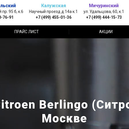
льский
Калужская
Мичуринский
пр. 95 б, к.6
Научный проезд д.14а к.1
ул. Удальцова, 60, к.1
8-76-91
+7 (499) 455-01-36
+7 (499) 444-15-73
ПРАЙС ЛИСТ
АКЦИИ
troen Berlingo (Ситр
Москве