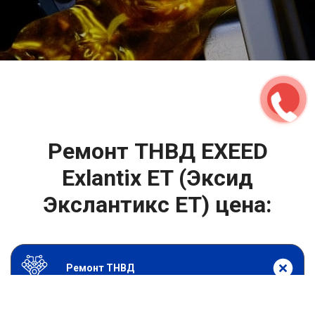
2500 руб
ться
Записаться
Ремонт ТНВД EXEED
Exlantix ET (Эксид
Экслантикс ЕТ) цена:
Ремонт ТНВД
От 5900
₽
Замена ТНВД