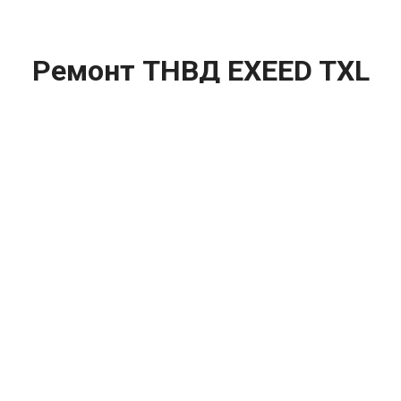
Ремонт ТНВД EXEED TXL
(Эксид ТХЛ) цена:
Ремонт ТНВД
От 5900
₽
Замена ТНВД
От 9900
₽
Ремонт ТНВД дизельных двигателей
От 7900
₽
Ремонт бензиновых ТНВД
От 2000
₽
Диагностика ТНВД
От 3000
₽
Регулировка ТНВД