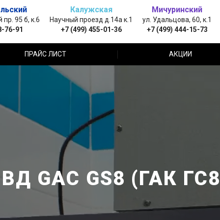
льский
Калужская
Мичуринский
пр. 95 б, к.6
Научный проезд д.14а к.1
ул. Удальцова, 60, к.1
8-76-91
+7 (499) 455-01-36
+7 (499) 444-15-73
ПРАЙС ЛИСТ
АКЦИИ
ВД GAC GS8 (ГАК ГС8