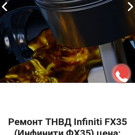
2500 руб
ться
Записаться
Ремонт ТНВД Infiniti FX35
(Инфинити ФХ35) цена: