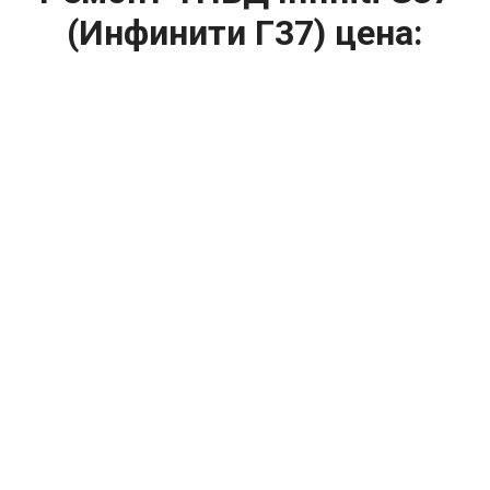
(Инфинити Г37) цена:
Ремонт ТНВД
От 5900
₽
Замена ТНВД
От 9900
₽
Ремонт ТНВД дизельных двигателей
От 7900
₽
Ремонт бензиновых ТНВД
От 2000
₽
Диагностика ТНВД
От 3000
₽
Регулировка ТНВД
Капитальный ремонт двигателя