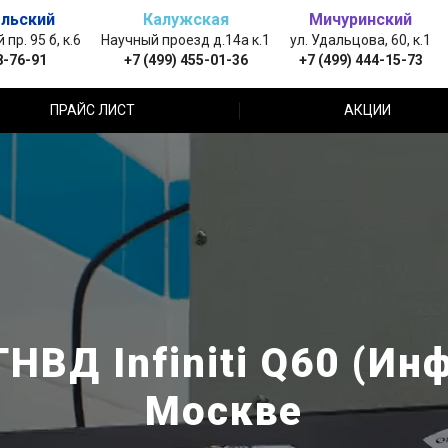
льский
Калужская
Мичуринский
пр. 95 б, к.6
Научный проезд д.14а к.1
ул. Удальцова, 60, к.1
8-76-91
+7 (499) 455-01-36
+7 (499) 444-15-73
ПРАЙС ЛИСТ
АКЦИИ
НВД Infiniti Q60 (Ин
Москве