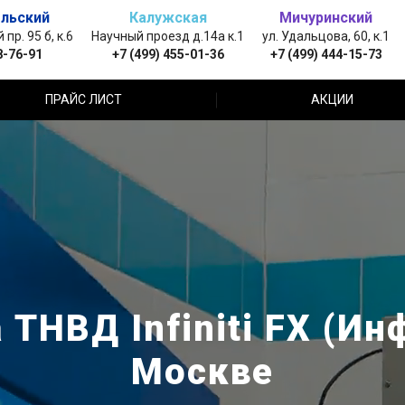
льский
Калужская
Мичуринский
пр. 95 б, к.6
Научный проезд д.14а к.1
ул. Удальцова, 60, к.1
8-76-91
+7 (499) 455-01-36
+7 (499) 444-15-73
ПРАЙС ЛИСТ
АКЦИИ
 ТНВД Infiniti FX (Ин
Москве