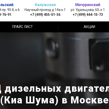
льский
Калужская
Мичуринский
пр. 95 б, к.6
Научный проезд д.14а к.1
ул. Удальцова, 60, к.1
8-76-91
+7 (499) 455-01-36
+7 (499) 444-15-73
ПРАЙС ЛИСТ
АКЦИИ
 дизельных двигател
(Киа Шума) в Москве