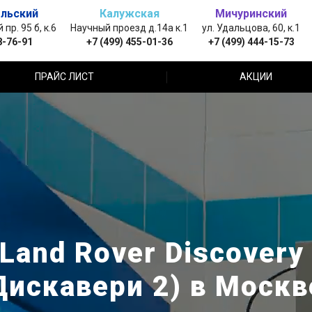
льский
Калужская
Мичуринский
пр. 95 б, к.6
Научный проезд д.14а к.1
ул. Удальцова, 60, к.1
8-76-91
+7 (499) 455-01-36
+7 (499) 444-15-73
ПРАЙС ЛИСТ
АКЦИИ
and Rover Discovery
Дискавери 2) в Москв