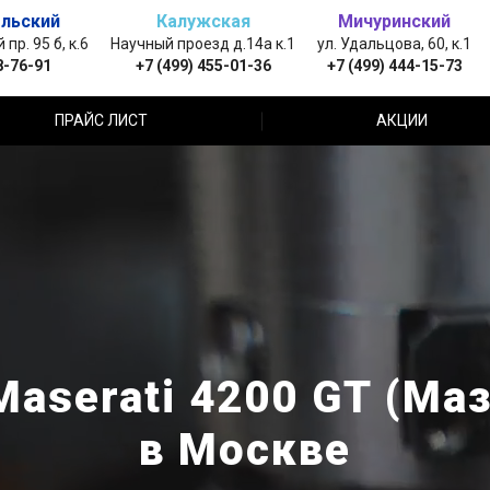
льский
Калужская
Мичуринский
пр. 95 б, к.6
Научный проезд д.14а к.1
ул. Удальцова, 60, к.1
8-76-91
+7 (499) 455-01-36
+7 (499) 444-15-73
ПРАЙС ЛИСТ
АКЦИИ
aserati 4200 GT (Маз
в Москве