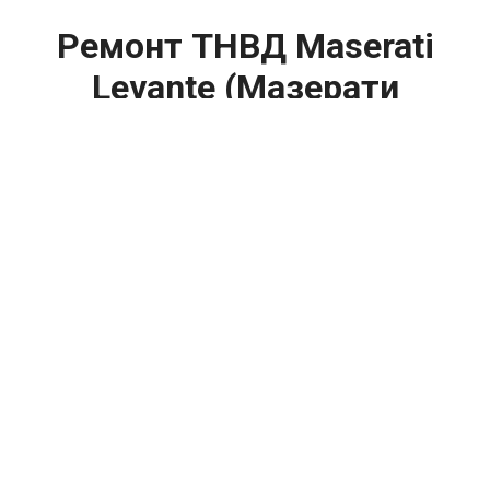
Ремонт ТНВД Maserati
Levante (Мазерати
Леванте) цена:
Ремонт ТНВД
От 5900
₽
Замена ТНВД
От 9900
₽
Ремонт ТНВД дизельных двигателей
От 7900
₽
Ремонт бензиновых ТНВД
От 2000
₽
Диагностика ТНВД
От 3000
₽
Регулировка ТНВД