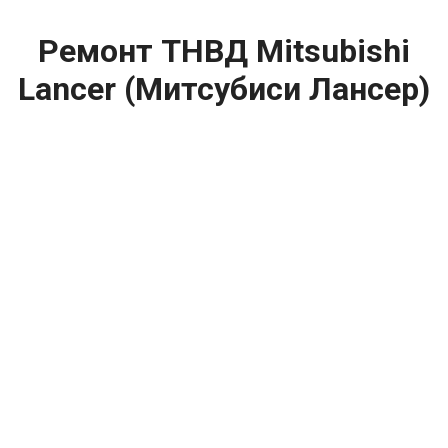
Ремонт ТНВД Mitsubishi
Lancer (Митсубиси Лансер)
цена:
Ремонт ТНВД
От 5900
₽
Замена ТНВД
От 9900
₽
Ремонт ТНВД дизельных двигателей
От 7900
₽
Ремонт бензиновых ТНВД
От 2000
₽
Диагностика ТНВД
От 3000
₽
Регулировка ТНВД