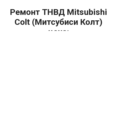
Ремонт ТНВД Mitsubishi
Colt (Митсубиси Колт)
цена:
Ремонт ТНВД
От 5900
₽
Замена ТНВД
От 9900
₽
Ремонт ТНВД дизельных двигателей
От 7900
₽
Ремонт бензиновых ТНВД
От 2000
₽
Диагностика ТНВД
От 3000
₽
Регулировка ТНВД