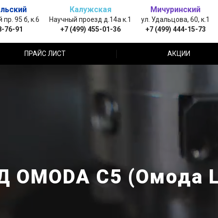
льский
Калужская
Мичуринский
пр. 95 б, к.6
Научный проезд д.14а к.1
ул. Удальцова, 60, к.1
8-76-91
+7 (499) 455-01-36
+7 (499) 444-15-73
ПРАЙС ЛИСТ
АКЦИИ
Д OMODA С5 (Омода Ц