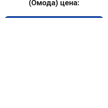
(Омода) цена:
Ремонт ТНВД
От 5900
₽
Замена ТНВД
От 9900
₽
Ремонт ТНВД дизельных двигателей
От 7900
₽
Ремонт бензиновых ТНВД
От 2000
₽
Диагностика ТНВД
От 3000
₽
Регулировка ТНВД
Капитальный ремонт двигателя