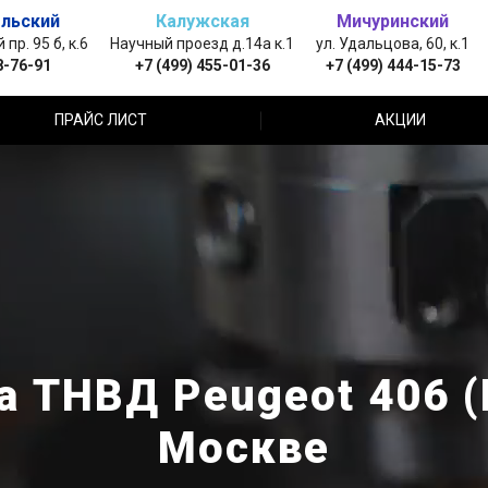
льский
Калужская
Мичуринский
пр. 95 б, к.6
Научный проезд д.14а к.1
ул. Удальцова, 60, к.1
8-76-91
+7 (499) 455-01-36
+7 (499) 444-15-73
ПРАЙС ЛИСТ
АКЦИИ
а ТНВД Peugeot 406 (
Москве