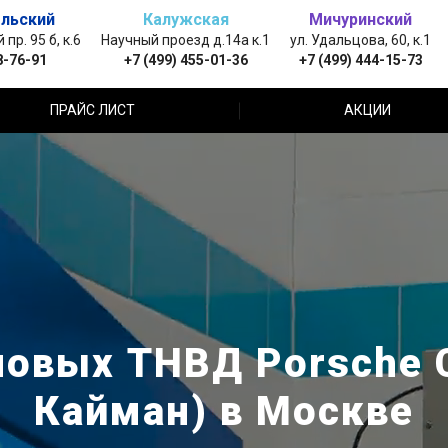
льский
Калужская
Мичуринский
пр. 95 б, к.6
Научный проезд д.14а к.1
ул. Удальцова, 60, к.1
8-76-91
+7 (499) 455-01-36
+7 (499) 444-15-73
ПРАЙС ЛИСТ
АКЦИИ
новых ТНВД Porsche 
Кайман) в Москве