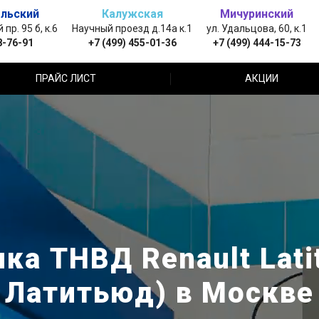
льский
Калужская
Мичуринский
пр. 95 б, к.6
Научный проезд д.14а к.1
ул. Удальцова, 60, к.1
8-76-91
+7 (499) 455-01-36
+7 (499) 444-15-73
ПРАЙС ЛИСТ
АКЦИИ
ка ТНВД Renault Lati
Латитьюд) в Москве