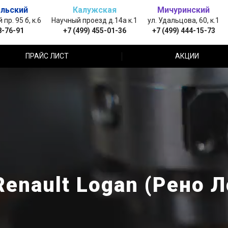
льский
Калужская
Мичуринский
пр. 95 б, к.6
Научный проезд д.14а к.1
ул. Удальцова, 60, к.1
8-76-91
+7 (499) 455-01-36
+7 (499) 444-15-73
ПРАЙС ЛИСТ
АКЦИИ
enault Logan (Рено Л