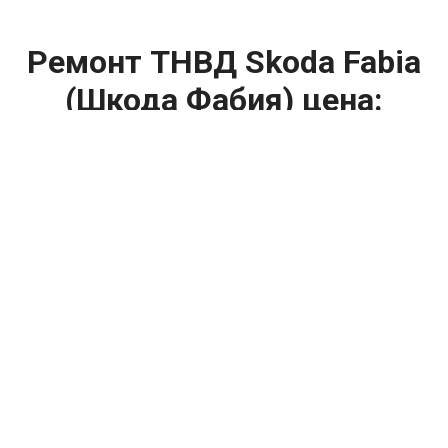
Ремонт ТНВД Skoda Fabia
(Шкода Фабия) цена:
Ремонт ТНВД
От 5900
₽
Замена ТНВД
От 9900
₽
Ремонт ТНВД дизельных двигателей
От 7900
₽
Ремонт бензиновых ТНВД
От 2000
₽
Диагностика ТНВД
От 3000
₽
Регулировка ТНВД