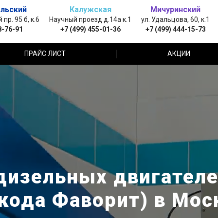
льский
Калужская
Мичуринский
пр. 95 б, к.6
Научный проезд д.14а к.1
ул. Удальцова, 60, к.1
8-76-91
+7 (499) 455-01-36
+7 (499) 444-15-73
ПРАЙС ЛИСТ
АКЦИИ
изельных двигателей
кода Фаворит) в Мос