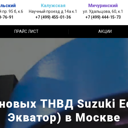
льский
Калужская
Мичуринский
пр. 95 б, к.6
Научный проезд д.14а к.1
ул. Удальцова, 60, к.1
8-76-91
+7 (499) 455-01-36
+7 (499) 444-15-73
ПРАЙС ЛИСТ
АКЦИИ
новых ТНВД Suzuki Eq
Экватор) в Москве